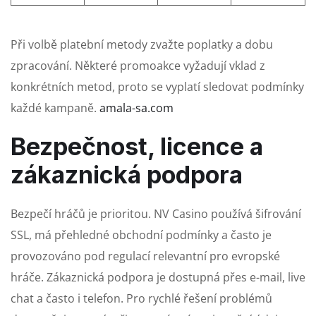
Při volbě platební metody zvažte poplatky a dobu
zpracování. Některé promoakce vyžadují vklad z
konkrétních metod, proto se vyplatí sledovat podmínky
každé kampaně.
amala-sa.com
Bezpečnost, licence a
zákaznická podpora
Bezpečí hráčů je prioritou. NV Casino používá šifrování
SSL, má přehledné obchodní podmínky a často je
provozováno pod regulací relevantní pro evropské
hráče. Zákaznická podpora je dostupná přes e-mail, live
chat a často i telefon. Pro rychlé řešení problémů