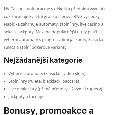
NV Casino spolupracuje s několika předními vývojáři,
což zaručuje kvalitní grafiku i férové RNG výsledky.
Nabídka zahrnuje automaty, stolní hry, live casino a
sekci s jackpoty. Mezi nejpopulárnější tituly patří
výherní automaty s progresivními jackpoty, klasická
ruleta a stolní pokerové varianty.
Nejžádanější kategorie
Výherní automaty (klasické i video sloty)
Stolní hry (ruleta, blackjack, baccarat)
Live dealer hry (přímé přenosy s živými krupiéry)
Jackpoty a turnaje
Bonusy, promoakce a