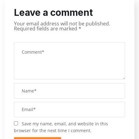
Leave a comment
Your email address will not be published.
Required fields are marked
*
Save my name, email, and website in this
browser for the next time I comment.