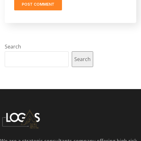
Search
Search
We are a strategic consultants company offering high risk