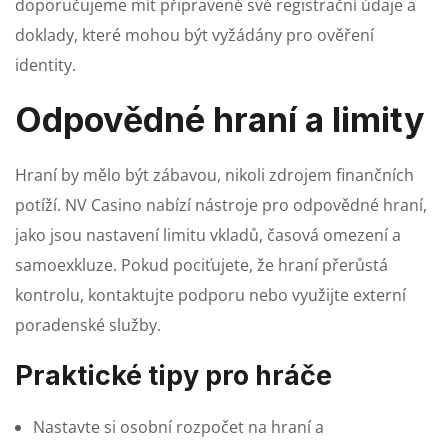
doporučujeme mít připravené své registrační údaje a
doklady, které mohou být vyžádány pro ověření
identity.
Odpovědné hraní a limity
Hraní by mělo být zábavou, nikoli zdrojem finančních
potíží. NV Casino nabízí nástroje pro odpovědné hraní,
jako jsou nastavení limitu vkladů, časová omezení a
samoexkluze. Pokud pociťujete, že hraní přerůstá
kontrolu, kontaktujte podporu nebo využijte externí
poradenské služby.
Praktické tipy pro hráče
Nastavte si osobní rozpočet na hraní a