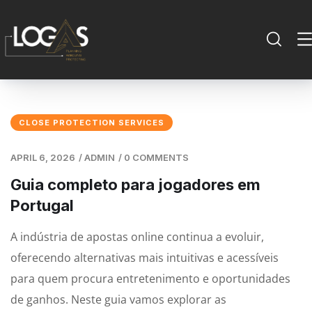
CLOSE PROTECTION SERVICES
APRIL 6, 2026
/
ADMIN
/
0 COMMENTS
Guia completo para jogadores em
Portugal
A indústria de apostas online continua a evoluir,
oferecendo alternativas mais intuitivas e acessíveis
para quem procura entretenimento e oportunidades
de ganhos. Neste guia vamos explorar as