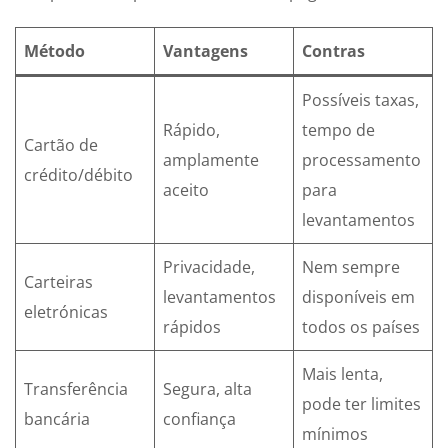
Método
Vantagens
Contras
Possíveis taxas,
Rápido,
tempo de
Cartão de
amplamente
processamento
crédito/débito
aceito
para
levantamentos
Privacidade,
Nem sempre
Carteiras
levantamentos
disponíveis em
eletrónicas
rápidos
todos os países
Mais lenta,
Transferência
Segura, alta
pode ter limites
bancária
confiança
mínimos