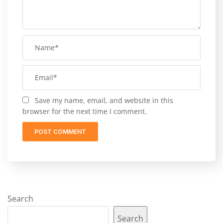
Save my name, email, and website in this
browser for the next time I comment.
Search
Search