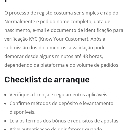
O processo de registo costuma ser simples e rápido.
Normalmente é pedido nome completo, data de
nascimento, e-mail e documento de identificação para
verificação KYC (Know Your Customer). Após a
submissão dos documentos, a validação pode
demorar desde alguns minutos até 48 horas,
dependendo da plataforma e do volume de pedidos.
Checklist de arranque
Verifique a licença e regulamentos aplicáveis.
Confirme métodos de depósito e levantamento
disponíveis.
Leia os termos dos bónus e requisitos de apostas.
Ative autenticação de dois fatores quando