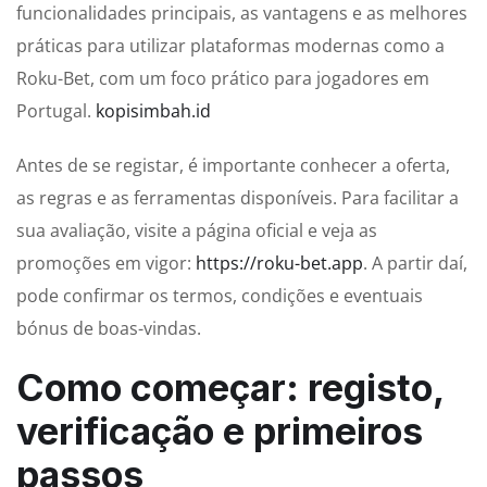
funcionalidades principais, as vantagens e as melhores
práticas para utilizar plataformas modernas como a
Roku-Bet, com um foco prático para jogadores em
Portugal.
kopisimbah.id
Antes de se registar, é importante conhecer a oferta,
as regras e as ferramentas disponíveis. Para facilitar a
sua avaliação, visite a página oficial e veja as
promoções em vigor:
https://roku-bet.app
. A partir daí,
pode confirmar os termos, condições e eventuais
bónus de boas-vindas.
Como começar: registo,
verificação e primeiros
passos