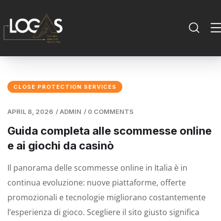
CLOSE PROTECTION SERVICES
APRIL 8, 2026
/
ADMIN
/
0 COMMENTS
Guida completa alle scommesse online
e ai giochi da casinò
Il panorama delle scommesse online in Italia è in
continua evoluzione: nuove piattaforme, offerte
promozionali e tecnologie migliorano costantemente
l’esperienza di gioco. Scegliere il sito giusto significa