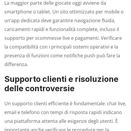
La maggior parte delle giocate oggi avviene da
smartphone o tablet. Un sito ottimizzato per mobile o
un’app dedicata deve garantire navigazione fluida,
caricamenti rapidi e funzionalità complete, incluso il
supporto per scommesse live e pagamenti. Verificare
la compatibilità con i principali sistemi operativi e la
presenza di funzioni come notifiche push può fare la
differenza.
Supporto clienti e risoluzione
delle controversie
Un supporto clienti efficiente è fondamentale: chat live,
email e telefono con tempi di risposta rapidi indicano
una piattaforma attenta alle esigenze degli utenti. È
importante anche verificare le procedure per la