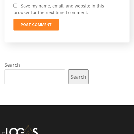
Save my name, email, and website in this
browser for the next time I comment.
Search
Search