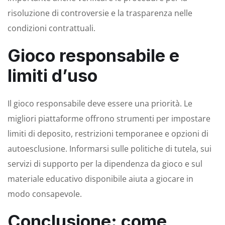
risoluzione di controversie e la trasparenza nelle
condizioni contrattuali.
Gioco responsabile e
limiti d’uso
Il gioco responsabile deve essere una priorità. Le
migliori piattaforme offrono strumenti per impostare
limiti di deposito, restrizioni temporanee e opzioni di
autoesclusione. Informarsi sulle politiche di tutela, sui
servizi di supporto per la dipendenza da gioco e sul
materiale educativo disponibile aiuta a giocare in
modo consapevole.
Conclusione: come