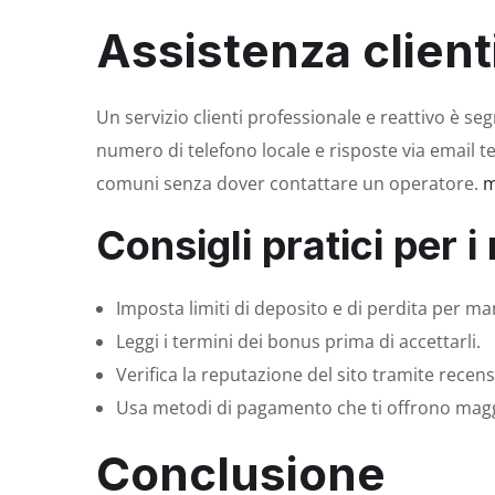
Assistenza client
Un servizio clienti professionale e reattivo è seg
numero di telefono locale e risposte via email t
comuni senza dover contattare un operatore.
m
Consigli pratici per i
Imposta limiti di deposito e di perdita per ma
Leggi i termini dei bonus prima di accettarli.
Verifica la reputazione del sito tramite recen
Usa metodi di pagamento che ti offrono magg
Conclusione