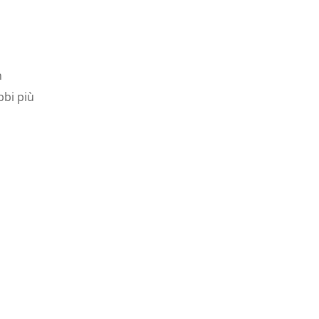
n
bbi più