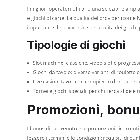
I migliori operatori offrono una selezione ampia: 
e giochi di carte. La qualità dei provider (come
importante della varietà e dell’equità dei giochi
Tipologie di giochi
Slot machine: classiche, video slot e progress
Giochi da tavolo: diverse varianti di roulette e
Live casino: tavoli con croupier in diretta per
Tornei e giochi speciali: per chi cerca sfide e
Promozioni, bonus
I bonus di benvenuto e le promozioni ricorrenti
leggere i termini e le condizioni: requisiti di p