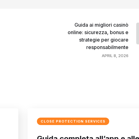
Guida ai migliori casinò
online: sicurezza, bonus e
strategie per giocare
responsabilmente
APRIL 8, 2026
CLOSE PROTECTION SERVICES
Guida completa all’app e all