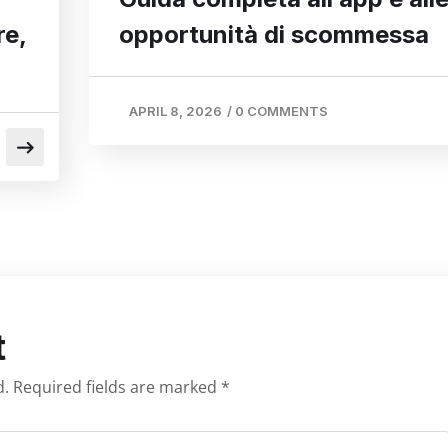
re,
opportunità di scommessa
APRIL 8, 2026
/
0 COMMENTS
t
d.
Required fields are marked
*