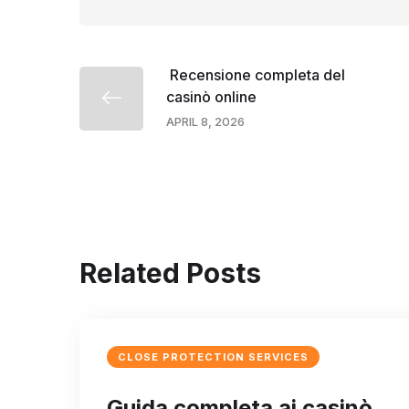
Recensione completa del
casinò online
APRIL 8, 2026
Related Posts
CLOSE PROTECTION SERVICES
Guida completa ai casinò