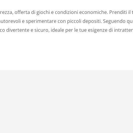
curezza, offerta di giochi e condizioni economiche. Prenditi i
autorevoli e sperimentare con piccoli depositi. Seguendo qu
co divertente e sicuro, ideale per le tue esigenze di intratt