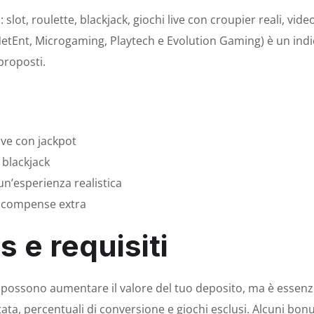
slot, roulette, blackjack, giochi live con croupier reali, vid
 NetEnt, Microgaming, Playtech e Evolution Gaming) è un ind
 proposti.
ive con jackpot
 blackjack
 un’esperienza realistica
 ricompense extra
 e requisiti
 possono aumentare il valore del tuo deposito, ma è essenz
untata, percentuali di conversione e giochi esclusi. Alcuni bo